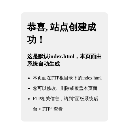
你好！欢迎访问米兰·(milan)中国官方网站！
网站地图
米兰·(milan)中国官方网站
网站