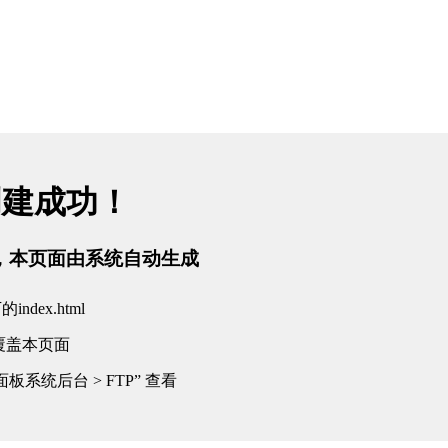
网站首页
关于我们
产品中心
行业应用
关于我们
专注于阀门研发定制生产