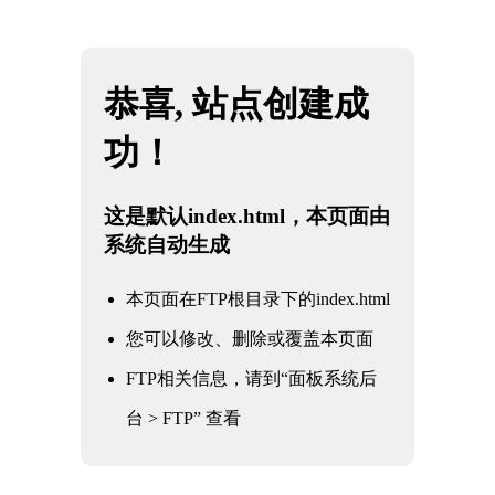
你好！欢迎访问米兰·(milan)中国官方网站！
网站地图
米兰·(milan)中国官方网站
网站