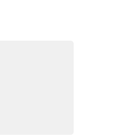
全国咨询
新闻资讯
联系我们
111 0000