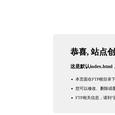
你好！欢迎访问米兰·(milan)中国官方网站！
网站地图
米兰·(milan)中国官方网站