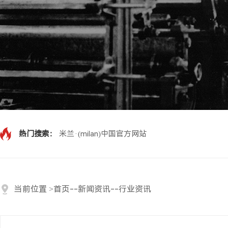
热门搜索：
米兰·(milan)中国官方网站
当前位置
>
首页
--
新闻资讯
--
行业资讯