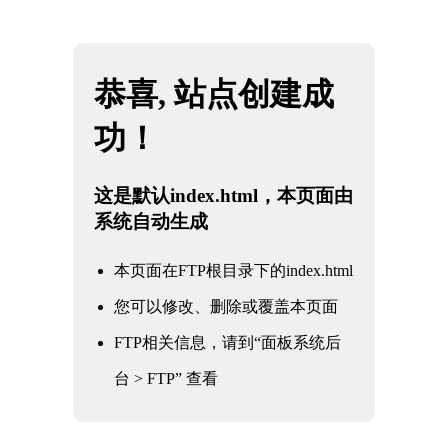
你好！欢迎访问米兰·(milan)中国官方网站！
网站地图
米兰·(milan)中国官方网站
网站